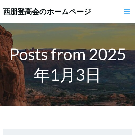
コ
西朋登高会のホームページ
ン
テ
ン
ツ
へ
ス
Posts from 2025
キ
ッ
年1月3日
プ