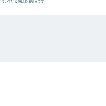
が付いている欄は必須項目です
ゲ
ー
シ
ョ
ン