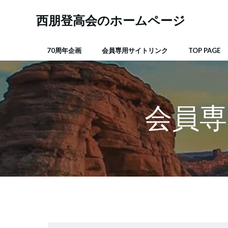
コ
ン
西朋登高会のホームページ
テ
ン
70周年企画
会員専用サイトリンク
TOP PAGE
ツ
へ
ス
キ
ッ
会員専
プ